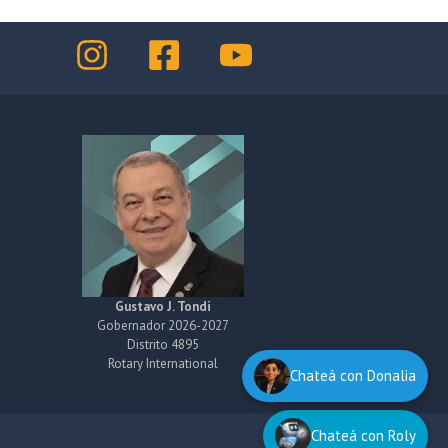
Gustavo J. Tondi
Gobernador 2026-2027
Distrito 4895
Rotary International
Chateá con Donalia
Chateá con Roly