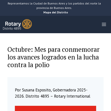
Saltar
Representamos la Ciudad de Buenos Aires y los partidos del norte la
provincia de Buenos Aires.
al
Mapa del Distrito
contenido
M
Octubre: Mes para conmemorar
los avances logrados en la lucha
contra la polio
Por Susana Esposito, Gobernadora 2025-
2026. Distrito 4895 – Rotary International