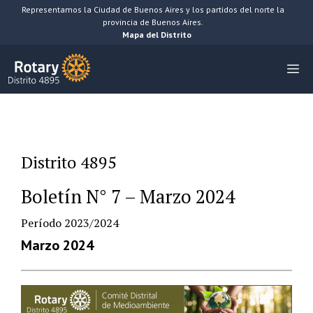
Saltar
Representamos la Ciudad de Buenos Aires y los partidos del norte la
provincia de Buenos Aires.
al
Mapa del Distrito
contenido
M
Distrito 4895
Boletín N° 7 – Marzo 2024
Período 2023/2024
Marzo 2024