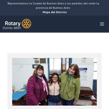
Saltar
Representamos la Ciudad de Buenos Aires y los partidos del norte la
provincia de Buenos Aires.
al
Mapa del Distrito
contenido
M