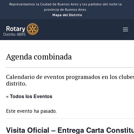
Saltar
Representamos la Ciudad de Buenos Aires y los partidos del norte la
provincia de Buenos Aires.
al
Mapa del Distrito
contenido
M
Agenda combinada
Calendario de eventos programados en los clubes
distrito.
« Todos los Eventos
Este evento ha pasado.
Visita Oficial – Entrega Carta Constit