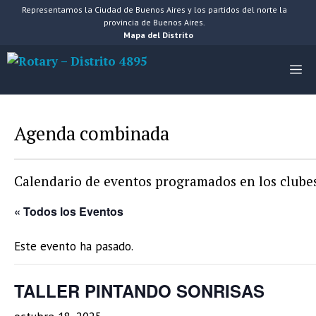
Saltar
Representamos la Ciudad de Buenos Aires y los partidos del norte la
provincia de Buenos Aires.
al
Mapa del Distrito
contenido
M
Agenda combinada
Calendario de eventos programados en los clubes 
« Todos los Eventos
Este evento ha pasado.
TALLER PINTANDO SONRISAS