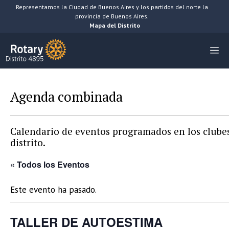
Saltar
Representamos la Ciudad de Buenos Aires y los partidos del norte la
provincia de Buenos Aires.
al
Mapa del Distrito
contenido
M
Agenda combinada
Calendario de eventos programados en los clubes
distrito.
« Todos los Eventos
Este evento ha pasado.
TALLER DE AUTOESTIMA