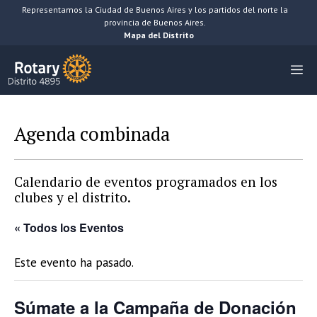
Saltar
Representamos la Ciudad de Buenos Aires y los partidos del norte la
provincia de Buenos Aires.
al
Mapa del Distrito
contenido
M
Agenda combinada
Calendario de eventos programados en los
clubes y el distrito.
« Todos los Eventos
Este evento ha pasado.
Súmate a la Campaña de Donación