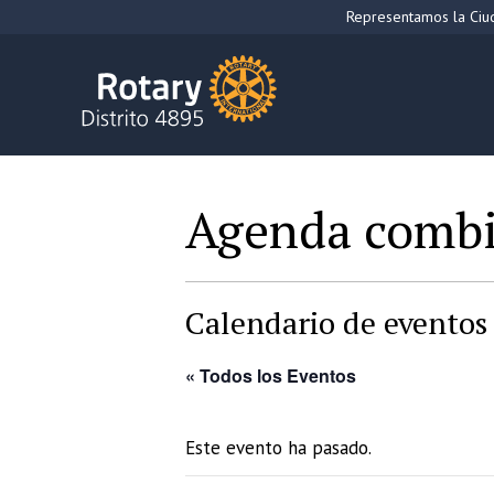
Saltar
Representamos la Ciud
al
contenido
Agenda comb
Calendario de eventos 
« Todos los Eventos
Este evento ha pasado.