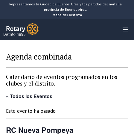
Saltar
Representamos la Ciudad de Buenos Aires y los partidos del norte la
provincia de Buenos Aires.
al
Mapa del Distrito
contenido
M
Agenda combinada
Calendario de eventos programados en los
clubes y el distrito.
« Todos los Eventos
Este evento ha pasado.
RC Nueva Pompeya