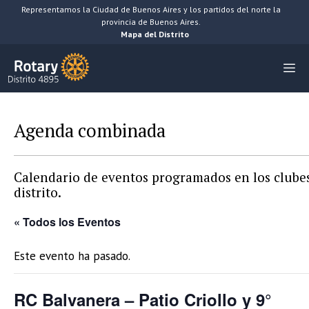
Saltar
Representamos la Ciudad de Buenos Aires y los partidos del norte la
provincia de Buenos Aires.
al
Mapa del Distrito
contenido
M
Agenda combinada
Calendario de eventos programados en los clubes
distrito.
« Todos los Eventos
Este evento ha pasado.
RC Balvanera – Patio Criollo y 9°