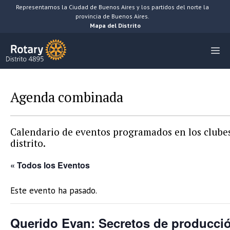
Saltar
Representamos la Ciudad de Buenos Aires y los partidos del norte la
provincia de Buenos Aires.
al
Mapa del Distrito
contenido
M
Agenda combinada
Calendario de eventos programados en los clubes
distrito.
« Todos los Eventos
Este evento ha pasado.
Querido Evan: Secretos de producci