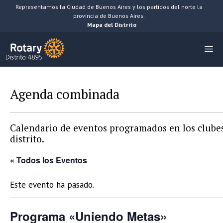
Saltar
Representamos la Ciudad de Buenos Aires y los partidos del norte la
provincia de Buenos Aires.
al
Mapa del Distrito
contenido
M
Agenda combinada
Calendario de eventos programados en los clubes
distrito.
« Todos los Eventos
Este evento ha pasado.
Programa «Uniendo Metas»