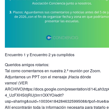
Encuentro 1 y Encuentro 2 ya cumplidos
Queridos amigos rotarios:
Tal como comentamos en nuestra 2.ª reunión por Zoom.
Adjuntamos un PPT con el mensaje ¡Hacia dónde
vamos! (VER
ARCHIVO)https://docs.google.com/presentation/d/14Lah3z
4_UzFXHS0jRUj3m1OlXYO/edit?
usp=sharing&ouid=100304184284632599508&rtpof=true&s
Allí encontrarán toda la información necesaria para tratarlo 