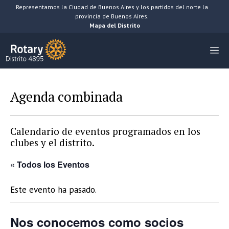
Saltar
Representamos la Ciudad de Buenos Aires y los partidos del norte la
provincia de Buenos Aires.
al
Mapa del Distrito
contenido
M
Agenda combinada
Calendario de eventos programados en los
clubes y el distrito.
« Todos los Eventos
Este evento ha pasado.
Nos conocemos como socios