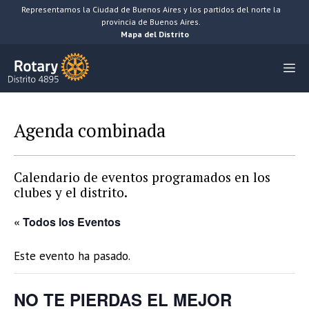
Saltar
Representamos la Ciudad de Buenos Aires y los partidos del norte la
provincia de Buenos Aires.
al
Mapa del Distrito
contenido
M
Agenda combinada
Calendario de eventos programados en los
clubes y el distrito.
« Todos los Eventos
Este evento ha pasado.
NO TE PIERDAS EL MEJOR