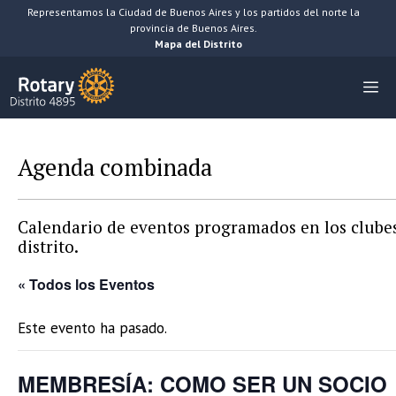
Saltar
Representamos la Ciudad de Buenos Aires y los partidos del norte la
provincia de Buenos Aires.
al
Mapa del Distrito
contenido
M
Agenda combinada
Calendario de eventos programados en los clubes
distrito.
« Todos los Eventos
Este evento ha pasado.
MEMBRESÍA: COMO SER UN SOCIO