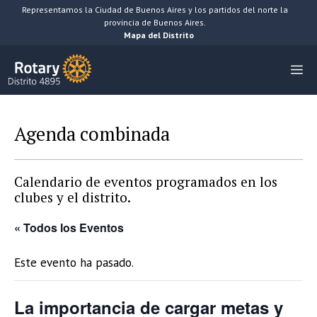
Saltar
Representamos la Ciudad de Buenos Aires y los partidos del norte la
provincia de Buenos Aires.
al
Mapa del Distrito
contenido
M
Agenda combinada
Calendario de eventos programados en los
clubes y el distrito.
« Todos los Eventos
Este evento ha pasado.
La importancia de cargar metas y