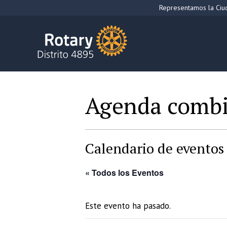
Saltar
Representamos la Ciud
al
contenido
Agenda comb
Calendario de eventos 
« Todos los Eventos
Este evento ha pasado.