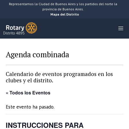
Saltar
Representamos la Ciudad de Buenos Aires y los partidos del norte la
provincia de Buenos Aires.
al
Mapa del Distrito
contenido
M
Agenda combinada
Calendario de eventos programados en los
clubes y el distrito.
« Todos los Eventos
Este evento ha pasado.
INSTRUCCIONES PARA