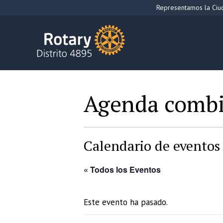
Saltar
Representamos la Ciud
al
contenido
Agenda comb
Calendario de eventos 
« Todos los Eventos
Este evento ha pasado.