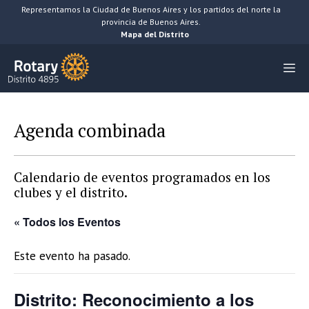
Saltar
Representamos la Ciudad de Buenos Aires y los partidos del norte la
provincia de Buenos Aires.
al
Mapa del Distrito
contenido
M
Agenda combinada
Calendario de eventos programados en los
clubes y el distrito.
« Todos los Eventos
Este evento ha pasado.
Distrito: Reconocimiento a los