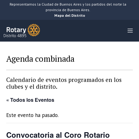
Saltar
Representamos la Ciudad de Buenos Aires y los partidos del norte la
provincia de Buenos Aires.
al
Mapa del Distrito
contenido
M
Agenda combinada
Calendario de eventos programados en los
clubes y el distrito.
« Todos los Eventos
Este evento ha pasado.
Convocatoria al Coro Rotario