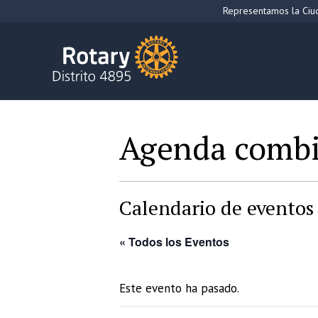
Saltar
Representamos la Ciud
al
contenido
Agenda comb
Calendario de eventos 
« Todos los Eventos
Este evento ha pasado.