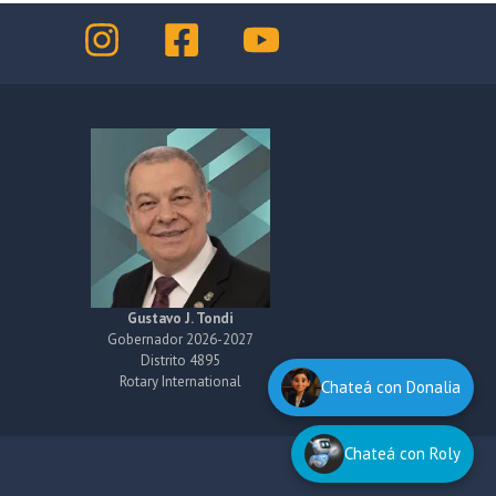
Gustavo J. Tondi
Gobernador 2026-2027
Distrito 4895
Rotary International
Chateá con Donalia
Chateá con Roly