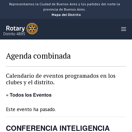
Saltar
Representamos la Ciudad de Buenos Aires y los partidos del norte la
provincia de Buenos Aires.
al
Mapa del Distrito
contenido
M
Agenda combinada
Calendario de eventos programados en los
clubes y el distrito.
« Todos los Eventos
Este evento ha pasado.
CONFERENCIA INTELIGENCIA