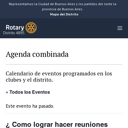
Saltar
Representamos la Ciudad de Buenos Aires y los partidos del norte la
provincia de Buenos Aires.
al
Mapa del Distrito
contenido
M
Agenda combinada
Calendario de eventos programados en los
clubes y el distrito.
« Todos los Eventos
Este evento ha pasado.
¿ Como lograr hacer reuniones