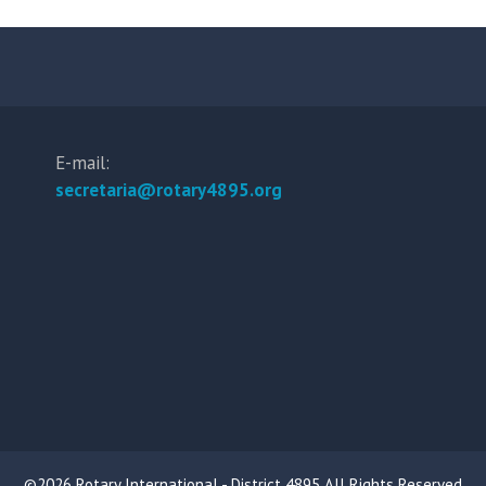
E-mail:
secretaria@rotary4895.org
©2026 Rotary International - District 4895 All Rights Reserved