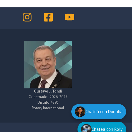
Gustavo J. Tondi
Gobernador 2026-2027
Distrito 4895
Rotary International
Chateá con Donalia
Chateá con Roly