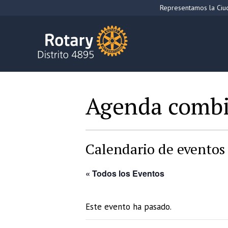
Saltar
Representamos la Ciud
al
contenido
Agenda comb
Calendario de eventos 
« Todos los Eventos
Este evento ha pasado.