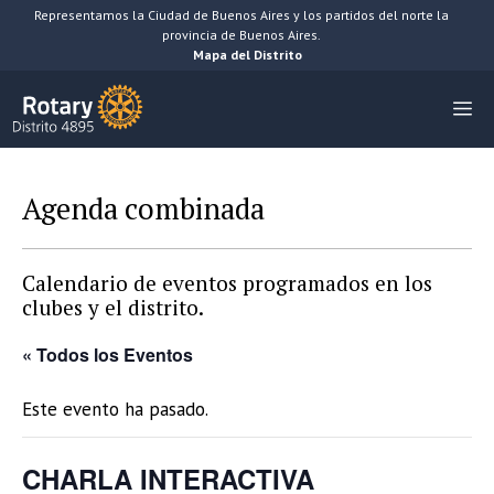
Saltar
Representamos la Ciudad de Buenos Aires y los partidos del norte la
provincia de Buenos Aires.
al
Mapa del Distrito
contenido
M
Agenda combinada
Calendario de eventos programados en los
clubes y el distrito.
« Todos los Eventos
Este evento ha pasado.
CHARLA INTERACTIVA