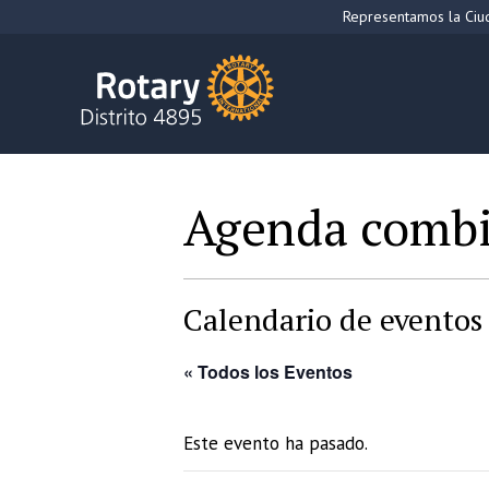
Saltar
Representamos la Ciud
al
contenido
Agenda comb
Calendario de eventos 
« Todos los Eventos
Este evento ha pasado.