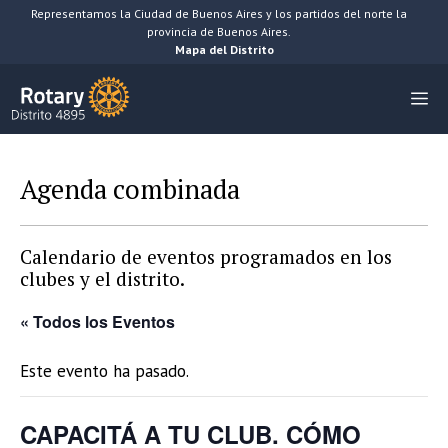
Saltar
Representamos la Ciudad de Buenos Aires y los partidos del norte la
provincia de Buenos Aires.
al
Mapa del Distrito
contenido
M
Agenda combinada
Calendario de eventos programados en los
clubes y el distrito.
« Todos los Eventos
Este evento ha pasado.
CAPACITÁ A TU CLUB. CÓMO