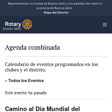
Saltar
Representamos la Ciudad de Buenos Aires y los partidos del norte la
provincia de Buenos Aires.
al
Mapa del Distrito
contenido
M
Agenda combinada
Calendario de eventos programados en los
clubes y el distrito.
« Todos los Eventos
Este evento ha pasado.
Camino al Día Mundial del