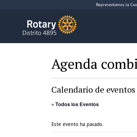
Saltar
Representamos la Ciud
al
contenido
Agenda comb
Calendario de eventos 
« Todos los Eventos
Este evento ha pasado.