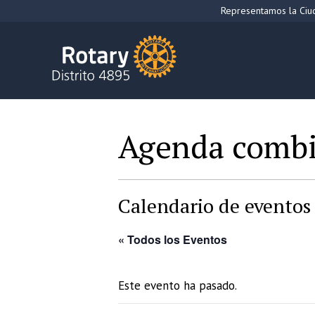
Saltar
Representamos la Ciud
al
contenido
Agenda comb
Calendario de eventos 
« Todos los Eventos
Este evento ha pasado.