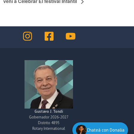
veni a Celebrar El festival Infantil
Gustavo J. Tondi
Gobernador 2026-2027
Distrito 4895
Rotary International
Chateá con Donalia