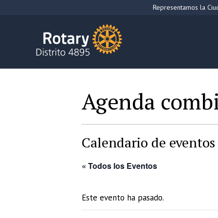
Saltar
Representamos la Ciud
al
contenido
Agenda comb
Calendario de eventos 
« Todos los Eventos
Este evento ha pasado.