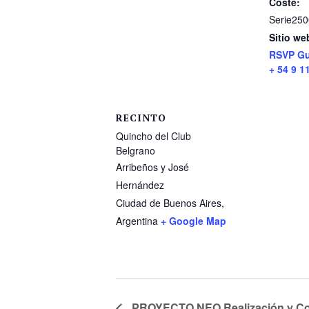
Coste:
Serie25
Sitio we
RSVP Gu
+ 54 9 1
RECINTO
Quincho del Club
Belgrano
Arribeños y José
Hernández
Ciudad de Buenos Aires
,
Argentina
+ Google Map
PROYECTO NEO Realización y Co