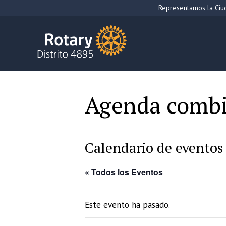
Saltar
Representamos la Ciud
al
contenido
Agenda comb
Calendario de eventos 
« Todos los Eventos
Este evento ha pasado.