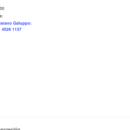
000
b:
stavo Galuppo:
1 4526 1137
ncreción