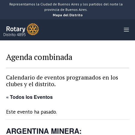
Saltar
Representamos la Ciudad de Buenos Aires y los partidos del norte la
provincia de Buenos Aires.
al
Mapa del Distrito
contenido
M
Agenda combinada
Calendario de eventos programados en los
clubes y el distrito.
« Todos los Eventos
Este evento ha pasado.
ARGENTINA MINERA: