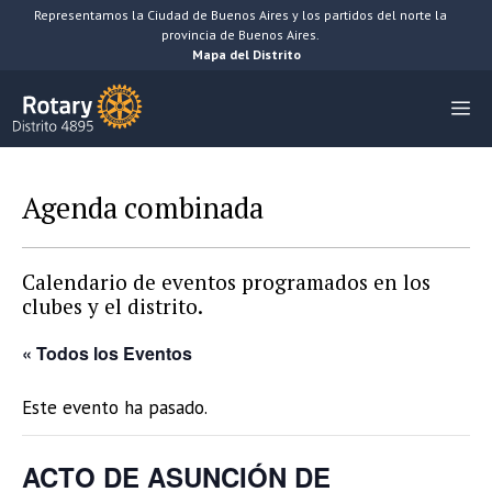
Saltar
Representamos la Ciudad de Buenos Aires y los partidos del norte la
provincia de Buenos Aires.
al
Mapa del Distrito
contenido
M
Agenda combinada
Calendario de eventos programados en los
clubes y el distrito.
« Todos los Eventos
Este evento ha pasado.
ACTO DE ASUNCIÓN DE