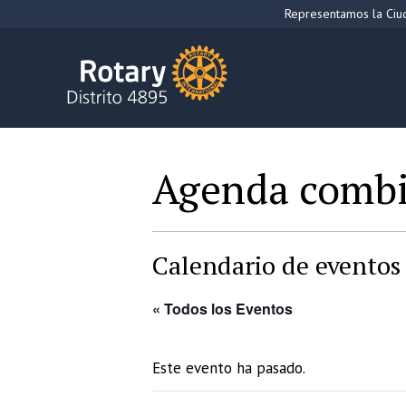
Saltar
Representamos la Ciud
al
contenido
Agenda comb
Calendario de eventos 
« Todos los Eventos
Este evento ha pasado.