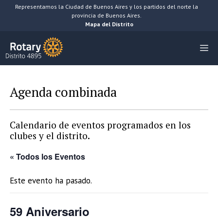
Saltar
Representamos la Ciudad de Buenos Aires y los partidos del norte la
provincia de Buenos Aires.
al
Mapa del Distrito
contenido
M
Agenda combinada
Calendario de eventos programados en los
clubes y el distrito.
« Todos los Eventos
Este evento ha pasado.
59 Aniversario