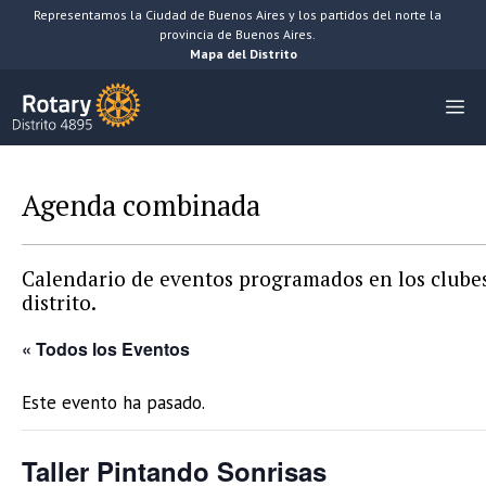
Saltar
Representamos la Ciudad de Buenos Aires y los partidos del norte la
provincia de Buenos Aires.
al
Mapa del Distrito
contenido
M
Agenda combinada
Calendario de eventos programados en los clubes
distrito.
« Todos los Eventos
Este evento ha pasado.
Taller Pintando Sonrisas