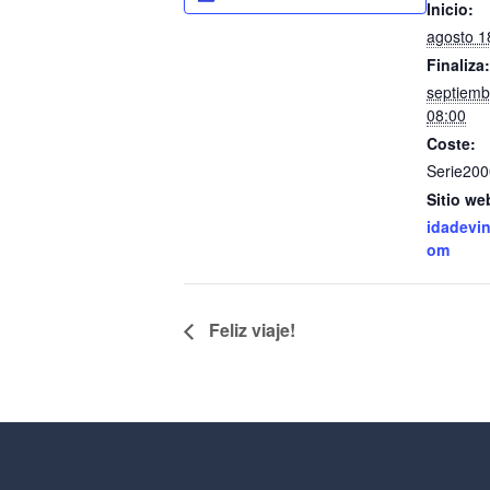
Inicio:
agosto 1
Finaliza:
septiemb
08:00
Coste:
Serie200
Sitio we
idadevi
om
Feliz viaje!