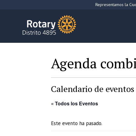
Saltar
Representamos la Ciud
al
contenido
Agenda comb
Calendario de eventos 
« Todos los Eventos
Este evento ha pasado.