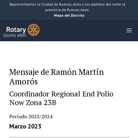
Saltar
Representamos la Ciudad de Buenos Aires y los partidos del norte la
provincia de Buenos Aires.
al
Mapa del Distrito
contenido
M
Mensaje de Ramón Martín
Amorós
Coordinador Regional End Polio
Now Zona 23B
Período 2023/2024
Marzo 2023