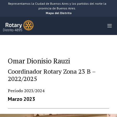
Saltar
Representamos la Ciudad de Buenos Aires y los partidos del norte la
provincia de Buenos Aires.
al
Mapa del Distrito
contenido
M
Omar Dionisio Rauzi
Coordinador Rotary Zona 23 B –
2022/2025
Período 2023/2024
Marzo 2023