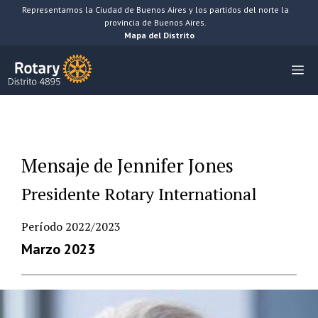
Saltar
Representamos la Ciudad de Buenos Aires y los partidos del norte la
provincia de Buenos Aires.
al
Mapa del Distrito
contenido
M
Mensaje de Jennifer Jones
Presidente Rotary International
Período 2022/2023
Marzo 2023