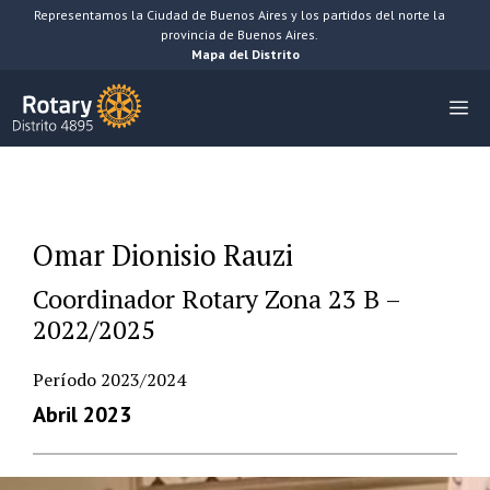
Saltar
Representamos la Ciudad de Buenos Aires y los partidos del norte la
provincia de Buenos Aires.
al
Mapa del Distrito
contenido
M
Omar Dionisio Rauzi
Coordinador Rotary Zona 23 B –
2022/2025
Período 2023/2024
Abril 2023